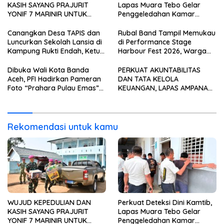
KASIH SAYANG PRAJURIT
Lapas Muara Tebo Gelar
YONIF 7 MARINIR UNTUK
Penggeledahan Kamar
ANAK-ANAK PONDOK
Hunian Warga Binaan
PESANTREN NURUL HUDA
Canangkan Desa TAPIS dan
Rubal Band Tampil Memukau
Luncurkan Sekolah Lansia di
di Performance Stage
Kampung Rukti Endah, Ketua
Harbour Fest 2026, Warga
TP PKK Lampung Dorong
Binaan Rutan Bandar
Pembangunan SDM Dimulai
Lampung Tunjukkan Bakat
Dibuka Wali Kota Banda
PERKUAT AKUNTABILITAS
dari Desa
Terbaik
Aceh, PFI Hadirkan Pameran
DAN TATA KELOLA
Foto “Prahara Pulau Emas”
KEUANGAN, LAPAS AMPANA
untuk Edukasi Kebencanaan
IKUTI PENYERAHAN LHP BPK
ATAS LAPORAN KEUANGAN
TAHUN ANGGARAN 2025
Rekomendasi untuk kamu
WUJUD KEPEDULIAN DAN
Perkuat Deteksi Dini Kamtib,
KASIH SAYANG PRAJURIT
Lapas Muara Tebo Gelar
YONIF 7 MARINIR UNTUK
Penggeledahan Kamar