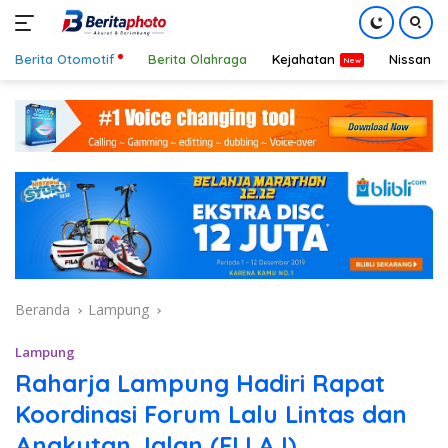
Berita Otomotif
Berita Olahraga
Kejahatan
Nissan
Langsung
ke
konten
Beranda
Lampung
Lampung
Raharja Lampung Hadiri Rapat
Koordinasi Forum Lalu Lintas dan
Angkutan Jalan (FLLAJ)