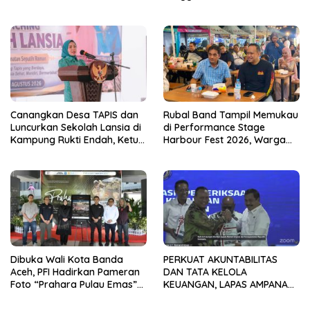
ANAK-ANAK PONDOK
Hunian Warga Binaan
PESANTREN NURUL HUDA
Canangkan Desa TAPIS dan
Rubal Band Tampil Memukau
Luncurkan Sekolah Lansia di
di Performance Stage
Kampung Rukti Endah, Ketua
Harbour Fest 2026, Warga
TP PKK Lampung Dorong
Binaan Rutan Bandar
Pembangunan SDM Dimulai
Lampung Tunjukkan Bakat
dari Desa
Terbaik
Dibuka Wali Kota Banda
PERKUAT AKUNTABILITAS
Aceh, PFI Hadirkan Pameran
DAN TATA KELOLA
Foto “Prahara Pulau Emas”
KEUANGAN, LAPAS AMPANA
untuk Edukasi Kebencanaan
IKUTI PENYERAHAN LHP BPK
ATAS LAPORAN KEUANGAN