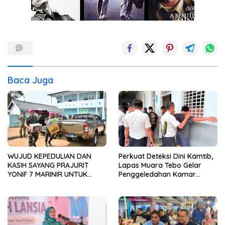
Baca Juga
WUJUD KEPEDULIAN DAN
Perkuat Deteksi Dini Kamtib,
KASIH SAYANG PRAJURIT
Lapas Muara Tebo Gelar
YONIF 7 MARINIR UNTUK
Penggeledahan Kamar
ANAK-ANAK PONDOK
Hunian Warga Binaan
PESANTREN NURUL HUDA