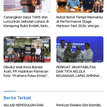
Canangkan Desa TAPIS dan
Rubal Band Tampil Memukau
Luncurkan Sekolah Lansia di
di Performance Stage
Kampung Rukti Endah, Ketua
Harbour Fest 2026, Warga
TP PKK Lampung Dorong
Binaan Rutan Bandar
Pembangunan SDM Dimulai
Lampung Tunjukkan Bakat
dari Desa
Terbaik
Dibuka Wali Kota Banda
PERKUAT AKUNTABILITAS
Aceh, PFI Hadirkan Pameran
DAN TATA KELOLA
Foto “Prahara Pulau Emas”
KEUANGAN, LAPAS AMPANA
untuk Edukasi Kebencanaan
IKUTI PENYERAHAN LHP BPK
ATAS LAPORAN KEUANGAN
TAHUN ANGGARAN 2025
Berita Terkait
WUJUD KEPEDULIAN DAN
Perkuat Deteksi Dini Kamtib,