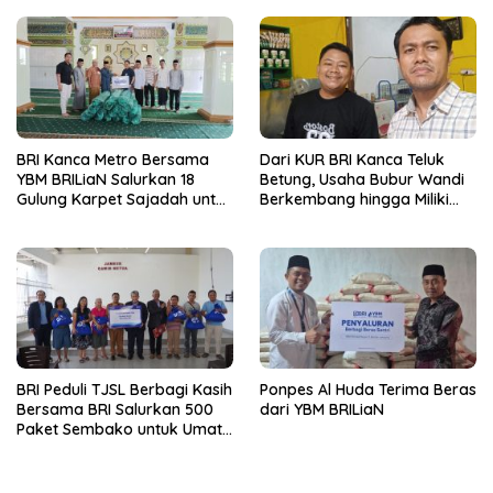
Profesional Berakhlak Mulia
Pemenang Merchant Lucky
Ride
BRI Kanca Metro Bersama
Dari KUR BRI Kanca Teluk
YBM BRILiaN Salurkan 18
Betung, Usaha Bubur Wandi
Gulung Karpet Sajadah untuk
Berkembang hingga Miliki
Masjid Nur Hidayah
Dua Ruko di Tanjung Senang
BRI Peduli TJSL Berbagi Kasih
Ponpes Al Huda Terima Beras
Bersama BRI Salurkan 500
dari YBM BRILiaN
Paket Sembako untuk Umat
Kristiani di Bandar Lampung