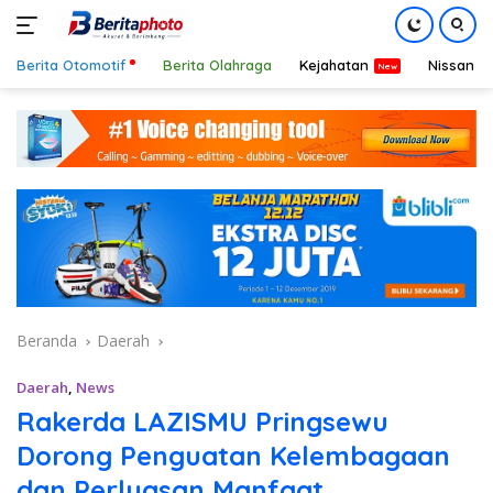
Berita Otomotif
Berita Olahraga
Kejahatan
Nissan
Langsung
ke
konten
Beranda
Daerah
Daerah
,
News
Rakerda LAZISMU Pringsewu
Dorong Penguatan Kelembagaan
dan Perluasan Manfaat