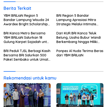
Berita Terkait
YBM BRILiaN Region 5
BRI Region 5 Bandar
Bandar Lampung Wisuda 24
Lampung Apresiasi Mitra
Awardee Bright Scholarship
Strategis Melalui Intimate
Batch 8, Siapkan Pemimpin
Dinner dan Pengumuman
Profesional Berakhlak Mulia
Pemenang Merchant Lucky
BRI Kanca Metro Bersama
Dari KUR BRI Kanca Teluk
Ride
YBM BRILiaN Salurkan 18
Betung, Usaha Bubur Wandi
Gulung Karpet Sajadah untuk
Berkembang hingga Miliki
Masjid Nur Hidayah
Dua Ruko di Tanjung Senang
BRI Peduli TJSL Berbagi Kasih
Ponpes Al Huda Terima Beras
Bersama BRI Salurkan 500
dari YBM BRILiaN
Paket Sembako untuk Umat
Kristiani di Bandar Lampung
Rekomendasi untuk kamu