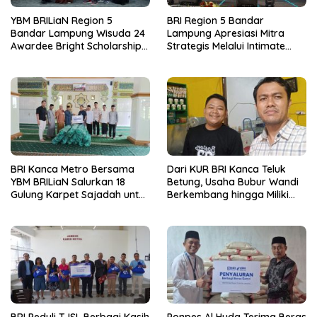
YBM BRILiaN Region 5
BRI Region 5 Bandar
Bandar Lampung Wisuda 24
Lampung Apresiasi Mitra
Awardee Bright Scholarship
Strategis Melalui Intimate
Batch 8, Siapkan Pemimpin
Dinner dan Pengumuman
Profesional Berakhlak Mulia
Pemenang Merchant Lucky
Ride
BRI Kanca Metro Bersama
Dari KUR BRI Kanca Teluk
YBM BRILiaN Salurkan 18
Betung, Usaha Bubur Wandi
Gulung Karpet Sajadah untuk
Berkembang hingga Miliki
Masjid Nur Hidayah
Dua Ruko di Tanjung Senang
BRI Peduli TJSL Berbagi Kasih
Ponpes Al Huda Terima Beras