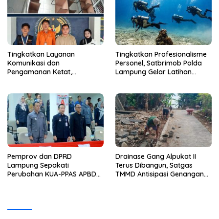
Tingkatkan Layanan
Tingkatkan Profesionalisme
Komunikasi dan
Personel, Satbrimob Polda
Pengamanan Ketat,
Lampung Gelar Latihan
Lembaga Pemasyarakatan
Peningkatan Kemampuan
Kelas 1 Bandar Lampung
Selam SAR Air
Tambah Wartelsuspas Serta
Pasang Kamera Pengawas
Pemprov dan DPRD
Drainase Gang Alpukat II
Lampung Sepakati
Terus Dibangun, Satgas
Perubahan KUA-PPAS APBD
TMMD Antisipasi Genangan
2026
dan Banjir