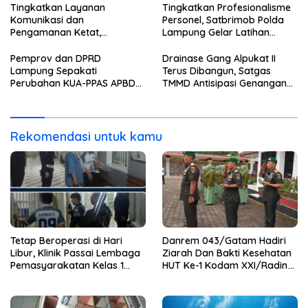
Layani Warga Binaan dan
Tingkatkan Layanan
Tingkatkan Profesionalisme
Masyarakat 24 Jam
Komunikasi dan
Personel, Satbrimob Polda
Pengamanan Ketat,
Lampung Gelar Latihan
Lembaga Pemasyarakatan
Peningkatan Kemampuan
Kelas 1 Bandar Lampung
Selam SAR Air
Pemprov dan DPRD
Drainase Gang Alpukat II
Tambah Wartelsuspas Serta
Lampung Sepakati
Terus Dibangun, Satgas
Pasang Kamera Pengawas
Perubahan KUA-PPAS APBD
TMMD Antisipasi Genangan
2026
dan Banjir
Rekomendasi untuk kamu
Tetap Beroperasi di Hari
Danrem 043/Gatam Hadiri
Libur, Klinik Passai Lembaga
Ziarah Dan Bakti Kesehatan
Pemasyarakatan Kelas 1
HUT Ke-1 Kodam XXI/Radin
Bandar Lampung Siap
Inten
Layani Warga Binaan dan
Masyarakat 24 Jam