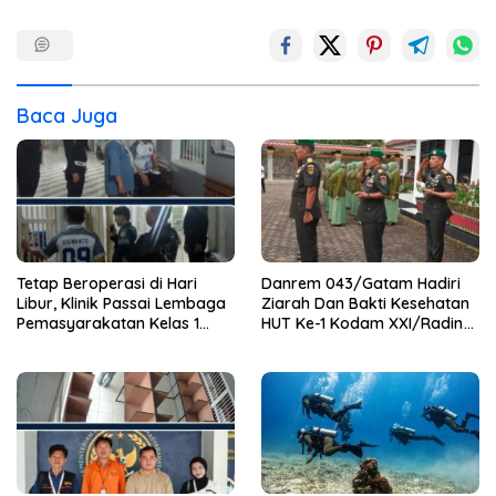
Baca Juga
Tetap Beroperasi di Hari
Danrem 043/Gatam Hadiri
Libur, Klinik Passai Lembaga
Ziarah Dan Bakti Kesehatan
Pemasyarakatan Kelas 1
HUT Ke-1 Kodam XXI/Radin
Bandar Lampung Siap
Inten
Layani Warga Binaan dan
Masyarakat 24 Jam