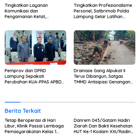
Tingkatkan Layanan
Tingkatkan Profesionalisme
Komunikasi dan
Personel, Satbrimob Polda
Pengamanan Ketat,
Lampung Gelar Latihan
Lembaga Pemasyarakatan
Peningkatan Kemampuan
Kelas 1 Bandar Lampung
Selam SAR Air
Tambah Wartelsuspas Serta
Pasang Kamera Pengawas
Pemprov dan DPRD
Drainase Gang Alpukat II
Lampung Sepakati
Terus Dibangun, Satgas
Perubahan KUA-PPAS APBD
TMMD Antisipasi Genangan
2026
dan Banjir
Berita Terkait
Tetap Beroperasi di Hari
Danrem 043/Gatam Hadiri
Libur, Klinik Passai Lembaga
Ziarah Dan Bakti Kesehatan
Pemasyarakatan Kelas 1
HUT Ke-1 Kodam XXI/Radin
Bandar Lampung Siap
Inten