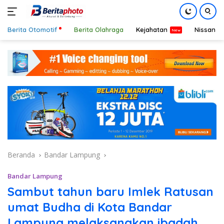
Berita Otomotif
Berita Olahraga
Kejahatan
Nissan
Langsung
ke
konten
Beranda
Bandar Lampung
Bandar Lampung
Sambut tahun baru Imlek Ratusan
umat Budha di Kota Bandar
Lampung melaksanakan ibadah