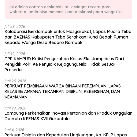
Ini adalah contoh deskripsi untuk widget recent post
wpberita, anda bisa memasukkan deskripsi pada widget ini.
Juli 23, 2026
Kolaborasi Berdampak untuk Masyarakat, Lapas Muara Tebo
dan BAZNAS Kabupaten Tebo Serahkan Kunci Bedah Rumah
kepada Warga Desa Bedaro Rampak
Juli 12, 2026
DPP KAMPUD Kritisi Penyerahan Kasus Eks Jampidsus Dari
Penyidik Polri Ke Penyidik Kejagung, Nilai Tidak Sesuai
Prosedur
Juni 26, 2026
PERKUAT PEMBINAAN WARGA BINAAN PEREMPUAN, LAPAS
KELAS IIB AMPANA TEKANKAN DISIPLIN, KEBERSIHAN, DAN
KEAMANAN
Juni 23, 2026
Lampung Perkenalkan Inovasi Pertanian dan Produk Unggulan
Daerah di PENAS XVII Gorontalo
Juni 4, 2026
Perkuat Disiplin dan Kepedulian Lingkungan, Ka. KPLP Lapas