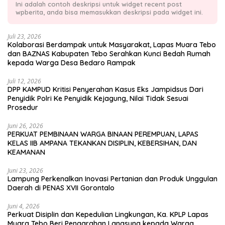
Ini adalah contoh deskripsi untuk widget recent post
wpberita, anda bisa memasukkan deskripsi pada widget ini.
Juli 23, 2026
Kolaborasi Berdampak untuk Masyarakat, Lapas Muara Tebo
dan BAZNAS Kabupaten Tebo Serahkan Kunci Bedah Rumah
kepada Warga Desa Bedaro Rampak
Juli 12, 2026
DPP KAMPUD Kritisi Penyerahan Kasus Eks Jampidsus Dari
Penyidik Polri Ke Penyidik Kejagung, Nilai Tidak Sesuai
Prosedur
Juni 26, 2026
PERKUAT PEMBINAAN WARGA BINAAN PEREMPUAN, LAPAS
KELAS IIB AMPANA TEKANKAN DISIPLIN, KEBERSIHAN, DAN
KEAMANAN
Juni 23, 2026
Lampung Perkenalkan Inovasi Pertanian dan Produk Unggulan
Daerah di PENAS XVII Gorontalo
Juni 4, 2026
Perkuat Disiplin dan Kepedulian Lingkungan, Ka. KPLP Lapas
Muara Tebo Beri Pengarahan Langsung kepada Warga