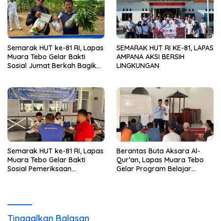
Semarak HUT ke-81 RI, Lapas
SEMARAK HUT RI KE-81, LAPAS
Muara Tebo Gelar Bakti
AMPANA AKSI BERSIH
Sosial Jumat Berkah Bagikan
LINGKUNGAN
Sembako kepada
Masyarakat
Semarak HUT ke-81 RI, Lapas
Berantas Buta Aksara Al-
Muara Tebo Gelar Bakti
Qur’an, Lapas Muara Tebo
Sosial Pemeriksaan
Gelar Program Belajar
Kesehatan Gratis
Mengaji bagi Warga Binaan
Tinggalkan Balasan