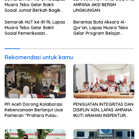
Muara Tebo Gelar Bakti
AMPANA AKSI BERSIH
Sosial Jumat Berkah Bagikan
LINGKUNGAN
Sembako kepada
Masyarakat
Semarak HUT ke-81 RI, Lapas
Berantas Buta Aksara Al-
Muara Tebo Gelar Bakti
Qur’an, Lapas Muara Tebo
Sosial Pemeriksaan
Gelar Program Belajar
Kesehatan Gratis
Mengaji bagi Warga Binaan
Rekomendasi untuk kamu
PFI Aceh Dorong Kolaborasi
PENGUATAN INTEGRITAS DAN
Kebencanaan Berlanjut Usai
DISIPLIN ASN, LAPAS AMPANA
Pameran “Prahara Pulau
IKUTI ARAHAN INSPEKTUR
Emas”
WILAYAH III ITJEN
KEMENIMIPAS