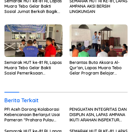
Semarak HUT ke-81 RI, Lapas
SEMARAK HUT RI KE-81, LAPAS
Muara Tebo Gelar Bakti
AMPANA AKSI BERSIH
Sosial Jumat Berkah Bagikan
LINGKUNGAN
Sembako kepada
Masyarakat
Semarak HUT ke-81 RI, Lapas
Berantas Buta Aksara Al-
Muara Tebo Gelar Bakti
Qur’an, Lapas Muara Tebo
Sosial Pemeriksaan
Gelar Program Belajar
Kesehatan Gratis
Mengaji bagi Warga Binaan
Berita Terkait
PFI Aceh Dorong Kolaborasi
PENGUATAN INTEGRITAS DAN
Kebencanaan Berlanjut Usai
DISIPLIN ASN, LAPAS AMPANA
Pameran “Prahara Pulau
IKUTI ARAHAN INSPEKTUR
Emas”
WILAYAH III ITJEN
KEMENIMIPAS
Semarak HUT ke-81 RI, Lapas
SEMARAK HUT RI KE-81, LAPAS