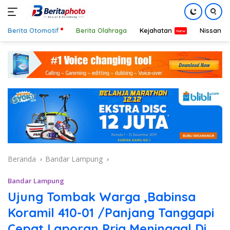
Berita Otomotif
Berita Olahraga
Kejahatan
Nissan
Langsung
ke
konten
Beranda
Bandar Lampung
Bandar Lampung
Ujung Tombak Warga ,Babinsa
Koramil 410-01 /Panjang Tanggapi
Cepat Laporan Pria Meninggal Di