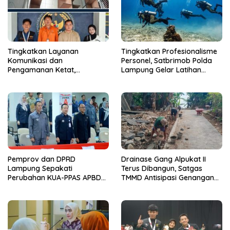
Tingkatkan Layanan
Tingkatkan Profesionalisme
Komunikasi dan
Personel, Satbrimob Polda
Pengamanan Ketat,
Lampung Gelar Latihan
Lembaga Pemasyarakatan
Peningkatan Kemampuan
Kelas 1 Bandar Lampung
Selam SAR Air
Tambah Wartelsuspas Serta
Pasang Kamera Pengawas
Pemprov dan DPRD
Drainase Gang Alpukat II
Lampung Sepakati
Terus Dibangun, Satgas
Perubahan KUA-PPAS APBD
TMMD Antisipasi Genangan
2026
dan Banjir