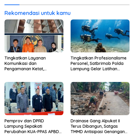
Rekomendasi untuk kamu
Tingkatkan Layanan
Tingkatkan Profesionalisme
Komunikasi dan
Personel, Satbrimob Polda
Pengamanan Ketat,
Lampung Gelar Latihan
Lembaga Pemasyarakatan
Peningkatan Kemampuan
Kelas 1 Bandar Lampung
Selam SAR Air
Tambah Wartelsuspas Serta
Pasang Kamera Pengawas
Pemprov dan DPRD
Drainase Gang Alpukat II
Lampung Sepakati
Terus Dibangun, Satgas
Perubahan KUA-PPAS APBD
TMMD Antisipasi Genangan