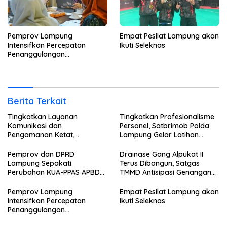
Pemprov Lampung
Empat Pesilat Lampung akan
Intensifkan Percepatan
Ikuti Seleknas
Penanggulangan
Tuberkulosis
Berita Terkait
Tingkatkan Layanan
Tingkatkan Profesionalisme
Komunikasi dan
Personel, Satbrimob Polda
Pengamanan Ketat,
Lampung Gelar Latihan
Lembaga Pemasyarakatan
Peningkatan Kemampuan
Kelas 1 Bandar Lampung
Selam SAR Air
Pemprov dan DPRD
Drainase Gang Alpukat II
Tambah Wartelsuspas Serta
Lampung Sepakati
Terus Dibangun, Satgas
Pasang Kamera Pengawas
Perubahan KUA-PPAS APBD
TMMD Antisipasi Genangan
2026
dan Banjir
Pemprov Lampung
Empat Pesilat Lampung akan
Intensifkan Percepatan
Ikuti Seleknas
Penanggulangan
Tuberkulosis