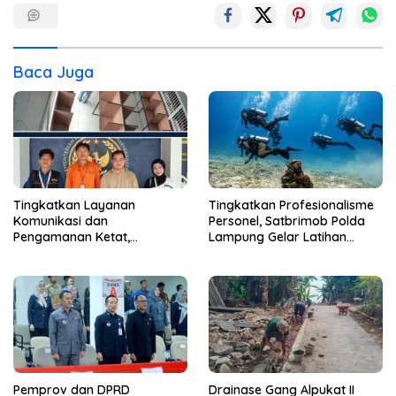
Baca Juga
Tingkatkan Layanan
Tingkatkan Profesionalisme
Komunikasi dan
Personel, Satbrimob Polda
Pengamanan Ketat,
Lampung Gelar Latihan
Lembaga Pemasyarakatan
Peningkatan Kemampuan
Kelas 1 Bandar Lampung
Selam SAR Air
Tambah Wartelsuspas Serta
Pasang Kamera Pengawas
Pemprov dan DPRD
Drainase Gang Alpukat II