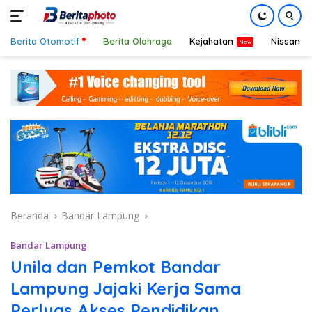
Berita Otomotif
Berita Olahraga
Kejahatan
Nissan
Langsung
ke
konten
Beranda
Bandar Lampung
Bandar Lampung
Unila dan Pemkot Bandar
Lampung Jajaki Kerja Sama
Perluas Akses Pendidikan