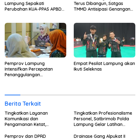
Lampung Sepakati
Terus Dibangun, Satgas
Perubahan KUA-PPAS APBD
TMMD Antisipasi Genangan
2026
dan Banjir
Pemprov Lampung
Empat Pesilat Lampung akan
Intensifkan Percepatan
Ikuti Seleknas
Penanggulangan
Tuberkulosis
Berita Terkait
Tingkatkan Layanan
Tingkatkan Profesionalisme
Komunikasi dan
Personel, Satbrimob Polda
Pengamanan Ketat,
Lampung Gelar Latihan
Lembaga Pemasyarakatan
Peningkatan Kemampuan
Kelas 1 Bandar Lampung
Selam SAR Air
Pemprov dan DPRD
Drainase Gang Alpukat II