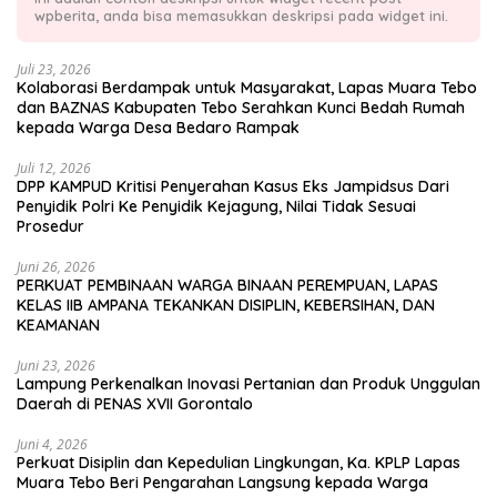
wpberita, anda bisa memasukkan deskripsi pada widget ini.
Juli 23, 2026
Kolaborasi Berdampak untuk Masyarakat, Lapas Muara Tebo
dan BAZNAS Kabupaten Tebo Serahkan Kunci Bedah Rumah
kepada Warga Desa Bedaro Rampak
Juli 12, 2026
DPP KAMPUD Kritisi Penyerahan Kasus Eks Jampidsus Dari
Penyidik Polri Ke Penyidik Kejagung, Nilai Tidak Sesuai
Prosedur
Juni 26, 2026
PERKUAT PEMBINAAN WARGA BINAAN PEREMPUAN, LAPAS
KELAS IIB AMPANA TEKANKAN DISIPLIN, KEBERSIHAN, DAN
KEAMANAN
Juni 23, 2026
Lampung Perkenalkan Inovasi Pertanian dan Produk Unggulan
Daerah di PENAS XVII Gorontalo
Juni 4, 2026
Perkuat Disiplin dan Kepedulian Lingkungan, Ka. KPLP Lapas
Muara Tebo Beri Pengarahan Langsung kepada Warga