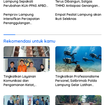
Tambah Wartelsuspas Serta
Lampung Sepakati
Terus Dibangun, Satgas
Pasang Kamera Pengawas
Perubahan KUA-PPAS APBD
TMMD Antisipasi Genangan
2026
dan Banjir
Pemprov Lampung
Empat Pesilat Lampung akan
Intensifkan Percepatan
Ikuti Seleknas
Penanggulangan
Tuberkulosis
Rekomendasi untuk kamu
Tingkatkan Layanan
Tingkatkan Profesionalisme
Komunikasi dan
Personel, Satbrimob Polda
Pengamanan Ketat,
Lampung Gelar Latihan
Lembaga Pemasyarakatan
Peningkatan Kemampuan
Kelas 1 Bandar Lampung
Selam SAR Air
Tambah Wartelsuspas Serta
Pasang Kamera Pengawas