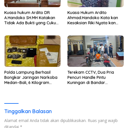
Kuasa hukum Ardito DR
Kuasa Hukum Ardito
A.Handoko SH.MH Katakan
Ahmad.Handoko Kata kan
Tidak Ada Bukti yang Cukup
Kesaksian Riki Nyata kan
Terkait Suap dan Gratifikasi
Tidak ada Keterlibatan Klien
nya Terima Uang
Polda Lampung Berhasil
Terekam CCTV, Dua Pria
Bongkar Jaringan Narkoba
Pencuri Handle Pintu
Medan–Bali, 6 Kilogram
Kuningan di Bandar
Ganja Digagalkan
Lampung Dibekuk
Tinggalkan Balasan
Alamat email Anda tidak akan dipublikasikan.
Ruas yang wajib
ditandai
*