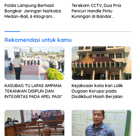
nya Terima Uang
Polda Lampung Berhasil
Terekam CCTV, Dua Pria
Bongkar Jaringan Narkoba
Pencuri Handle Pintu
Medan–Bali, 6 Kilogram
Kuningan di Bandar
Ganja Digagalkan
Lampung Dibekuk
Rekomendasi untuk kamu
KASUBAG TU LAPAS AMPANA
Kejaksaan kata kan Lidik
TEKANKAN DISIPLIN DAN
Dugaan Korupsi pada
INTEGRITAS PADA APEL PAGI*
Disdikbud Masih Berjalan