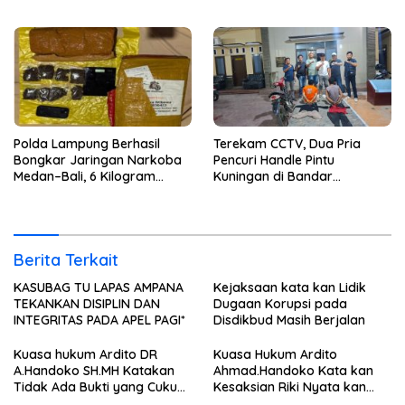
Terkait Suap dan Gratifikasi
Tidak ada Keterlibatan Klien
nya Terima Uang
Polda Lampung Berhasil
Terekam CCTV, Dua Pria
Bongkar Jaringan Narkoba
Pencuri Handle Pintu
Medan–Bali, 6 Kilogram
Kuningan di Bandar
Ganja Digagalkan
Lampung Dibekuk
Berita Terkait
KASUBAG TU LAPAS AMPANA
Kejaksaan kata kan Lidik
TEKANKAN DISIPLIN DAN
Dugaan Korupsi pada
INTEGRITAS PADA APEL PAGI*
Disdikbud Masih Berjalan
Kuasa hukum Ardito DR
Kuasa Hukum Ardito
A.Handoko SH.MH Katakan
Ahmad.Handoko Kata kan
Tidak Ada Bukti yang Cukup
Kesaksian Riki Nyata kan
Terkait Suap dan Gratifikasi
Tidak ada Keterlibatan Klien