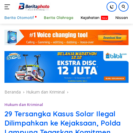
Berita Otomotif
Berita Olahraga
Kejahatan
Nissan
Langsung
ke
konten
Beranda
Hukum dan Kriminal
Hukum dan Kriminal
29 Tersangka Kasus Solar Ilegal
Dilimpahkan ke Kejaksaan, Polda
Lampung Tegaskan Komitmen