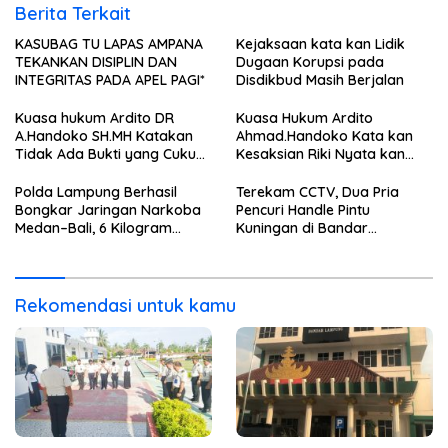
Berita Terkait
KASUBAG TU LAPAS AMPANA
Kejaksaan kata kan Lidik
TEKANKAN DISIPLIN DAN
Dugaan Korupsi pada
INTEGRITAS PADA APEL PAGI*
Disdikbud Masih Berjalan
Kuasa hukum Ardito DR
Kuasa Hukum Ardito
A.Handoko SH.MH Katakan
Ahmad.Handoko Kata kan
Tidak Ada Bukti yang Cukup
Kesaksian Riki Nyata kan
Terkait Suap dan Gratifikasi
Tidak ada Keterlibatan Klien
nya Terima Uang
Polda Lampung Berhasil
Terekam CCTV, Dua Pria
Bongkar Jaringan Narkoba
Pencuri Handle Pintu
Medan–Bali, 6 Kilogram
Kuningan di Bandar
Ganja Digagalkan
Lampung Dibekuk
Rekomendasi untuk kamu