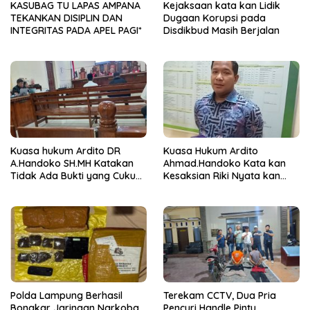
KASUBAG TU LAPAS AMPANA
Kejaksaan kata kan Lidik
TEKANKAN DISIPLIN DAN
Dugaan Korupsi pada
INTEGRITAS PADA APEL PAGI*
Disdikbud Masih Berjalan
Kuasa hukum Ardito DR
Kuasa Hukum Ardito
A.Handoko SH.MH Katakan
Ahmad.Handoko Kata kan
Tidak Ada Bukti yang Cukup
Kesaksian Riki Nyata kan
Terkait Suap dan Gratifikasi
Tidak ada Keterlibatan Klien
nya Terima Uang
Polda Lampung Berhasil
Terekam CCTV, Dua Pria
Bongkar Jaringan Narkoba
Pencuri Handle Pintu