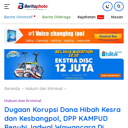
Berita Otomotif
Berita Olahraga
Kejahatan
Nissan
Langsung
ke
konten
Beranda
Hukum dan Kriminal
Hukum dan Kriminal
Dugaan Korupsi Dana Hibah Kesra
dan Kesbangpol, DPP KAMPUD
Penuhi Jadwal Wawancara Di