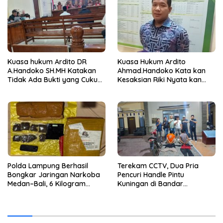
Kuasa hukum Ardito DR
Kuasa Hukum Ardito
A.Handoko SH.MH Katakan
Ahmad.Handoko Kata kan
Tidak Ada Bukti yang Cukup
Kesaksian Riki Nyata kan
Terkait Suap dan Gratifikasi
Tidak ada Keterlibatan Klien
nya Terima Uang
Polda Lampung Berhasil
Terekam CCTV, Dua Pria
Bongkar Jaringan Narkoba
Pencuri Handle Pintu
Medan–Bali, 6 Kilogram
Kuningan di Bandar
Ganja Digagalkan
Lampung Dibekuk