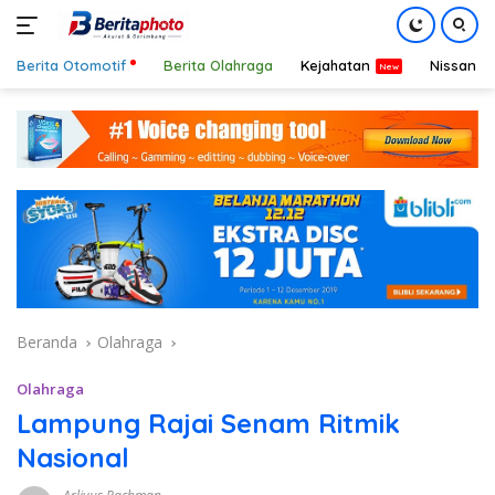
Berita Otomotif
Berita Olahraga
Kejahatan
Nissan
Langsung
ke
konten
Beranda
Olahraga
Olahraga
Lampung Rajai Senam Ritmik
Nasional