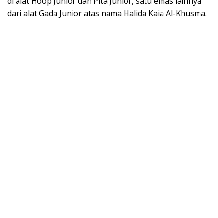
di alat Hoop Junior dan Pita Junior, satu emas lainnya
dari alat Gada Junior atas nama Halida Kaia Al-Khusma.