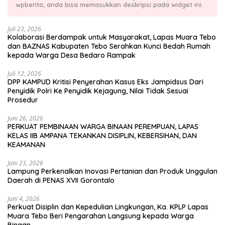
wpberita, anda bisa memasukkan deskripsi pada widget ini.
Juli 23, 2026
Kolaborasi Berdampak untuk Masyarakat, Lapas Muara Tebo
dan BAZNAS Kabupaten Tebo Serahkan Kunci Bedah Rumah
kepada Warga Desa Bedaro Rampak
Juli 12, 2026
DPP KAMPUD Kritisi Penyerahan Kasus Eks Jampidsus Dari
Penyidik Polri Ke Penyidik Kejagung, Nilai Tidak Sesuai
Prosedur
Juni 26, 2026
PERKUAT PEMBINAAN WARGA BINAAN PEREMPUAN, LAPAS
KELAS IIB AMPANA TEKANKAN DISIPLIN, KEBERSIHAN, DAN
KEAMANAN
Juni 23, 2026
Lampung Perkenalkan Inovasi Pertanian dan Produk Unggulan
Daerah di PENAS XVII Gorontalo
Juni 4, 2026
Perkuat Disiplin dan Kepedulian Lingkungan, Ka. KPLP Lapas
Muara Tebo Beri Pengarahan Langsung kepada Warga