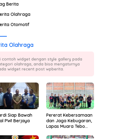
ag Berita
erita Olahraga
erita Otomotif
ita Olahraga
ni contoh widget dengan style gallery pada
ategori olahraga, anda bisa mengaturnya
ada widget recent post wpberita.
ardi Siap Bawah
Pererat Kebersamaan
al PWI Berjaya
dan Jaga Kebugaran,
Lapas Muara Tebo
Rutin Gelar Badminton
Bersama