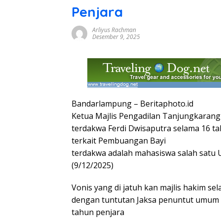
Penjara
Arliyus Rachman
Desember 9, 2025
Bandarlampung – Beritaphoto.id
Ketua Majlis Pengadilan Tanjungkaran
terdakwa Ferdi Dwisaputra selama 16 ta
terkait Pembuangan Bayi
terdakwa adalah mahasiswa salah satu U
(9/12/2025)
Vonis yang di jatuh kan majlis hakim s
dengan tuntutan Jaksa penuntut umum 
tahun penjara