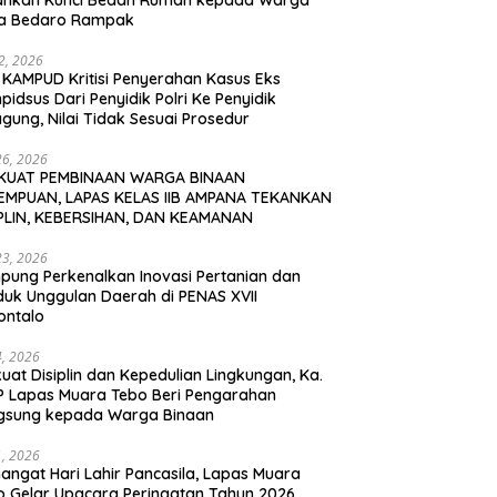
ahkan Kunci Bedah Rumah kepada Warga
a Bedaro Rampak
12, 2026
 KAMPUD Kritisi Penyerahan Kasus Eks
idsus Dari Penyidik Polri Ke Penyidik
gung, Nilai Tidak Sesuai Prosedur
26, 2026
KUAT PEMBINAAN WARGA BINAAN
EMPUAN, LAPAS KELAS IIB AMPANA TEKANKAN
IPLIN, KEBERSIHAN, DAN KEAMANAN
23, 2026
pung Perkenalkan Inovasi Pertanian dan
duk Unggulan Daerah di PENAS XVII
ontalo
4, 2026
uat Disiplin dan Kepedulian Lingkungan, Ka.
P Lapas Muara Tebo Beri Pengarahan
gsung kepada Warga Binaan
1, 2026
angat Hari Lahir Pancasila, Lapas Muara
o Gelar Upacara Peringatan Tahun 2026