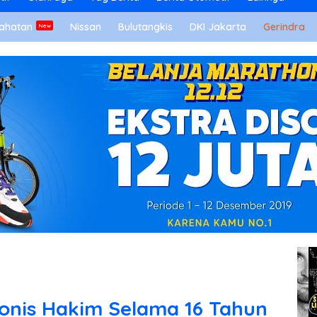
ahatan
Nissan
Bulutangkis
DKI Jakarta
Gerindra
Vonis Hakim Selama 16 Tahun