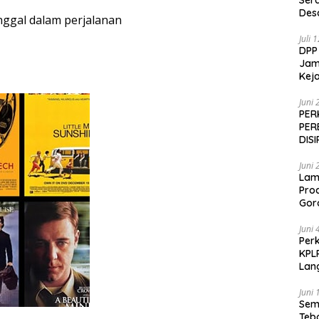
Ser
Des
nggal dalam perjalanan
Juli 
DPP
Jamp
Keja
Juni 
PER
PER
DIS
Juni 
Lam
Pro
Gor
Juni 
Perk
KPL
Lan
Juni 
Sem
Teb