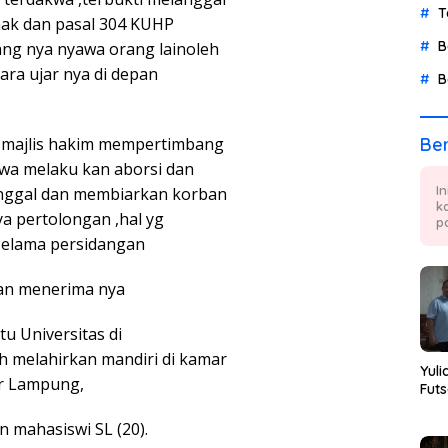
T
nak dan pasal 304 KUHP
B
ng nya nyawa orang lainoleh
ara ujar nya di depan
B
majlis hakim mempertimbang
Ber
wa melaku kan aborsi dan
I
nggal dan membiarkan korban
k
ya pertolongan ,hal yg
p
selama persidangan
kan menerima nya
tu Universitas di
 melahirkan mandiri di kamar
Yuli
r Lampung,
Futs
 mahasiswi SL (20).