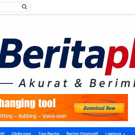
if
Olahraga
Tag Berita
Berita Otomotif
Lainnya