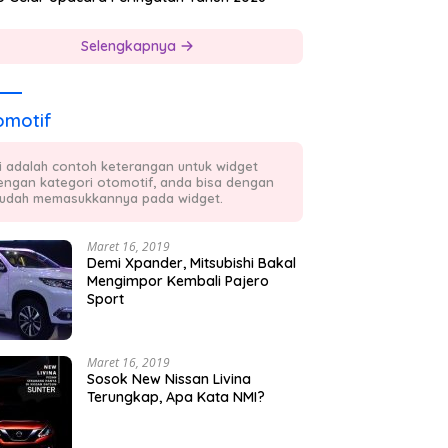
Selengkapnya
omotif
ni adalah contoh keterangan untuk widget
engan kategori otomotif, anda bisa dengan
udah memasukkannya pada widget.
Maret 16, 2019
Demi Xpander, Mitsubishi Bakal
Mengimpor Kembali Pajero
Sport
Maret 16, 2019
Sosok New Nissan Livina
Terungkap, Apa Kata NMI?