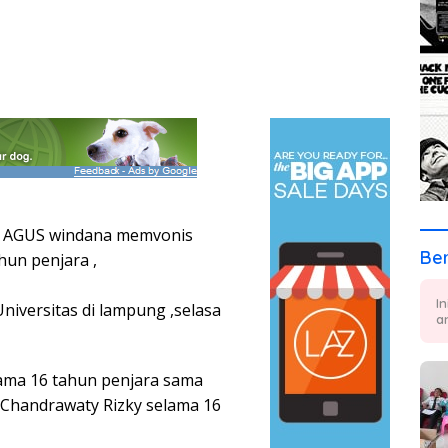
g AGUS windana memvonis
Ber
hun penjara ,
I
niversitas di lampung ,selasa
a
elama 16 tahun penjara sama
Chandrawaty Rizky selama 16