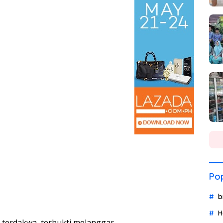
Pop
b
H
terdakwa ,terbukti melanggar