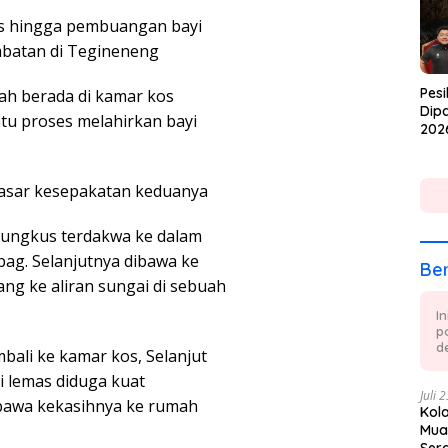
s hingga pembuangan bayi
mbatan di Tegineneng
Pesi
ah berada di kamar kos
Dipa
tu proses melahirkan bayi
202
asar kesepakatan keduanya
ibungkus terdakwa ke dalam
bag. Selanjutnya dibawa ke
Ber
ng ke aliran sungai di sebuah
I
p
de
ali ke kamar kos, Selanjut
i lemas diduga kuat
Juli 
bawa kekasihnya ke rumah
Kol
Mua