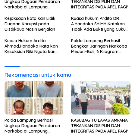
Ungkap Dugaan Peredaran
TEKANKAN DISIPLIN DAN
Narkoba di Lampung
INTEGRITAS PADA APEL PAGI*
Tengah, Empat Terduga
Pelaku Diamankan
Kejaksaan kata kan Lidik
Kuasa hukum Ardito DR
Dugaan Korupsi pada
A.Handoko SH.MH Katakan
Disdikbud Masih Berjalan
Tidak Ada Bukti yang Cukup
Terkait Suap dan Gratifikasi
Kuasa Hukum Ardito
Polda Lampung Berhasil
Ahmad.Handoko Kata kan
Bongkar Jaringan Narkoba
Kesaksian Riki Nyata kan
Medan–Bali, 6 Kilogram
Tidak ada Keterlibatan Klien
Ganja Digagalkan
nya Terima Uang
Rekomendasi untuk kamu
Polda Lampung Berhasil
KASUBAG TU LAPAS AMPANA
Ungkap Dugaan Peredaran
TEKANKAN DISIPLIN DAN
Narkoba di Lampung
INTEGRITAS PADA APEL PAGI*