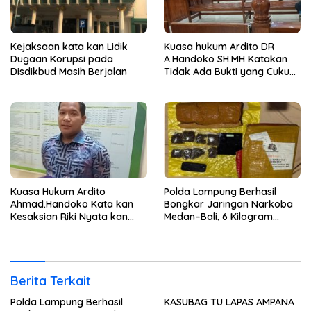
Kejaksaan kata kan Lidik
Kuasa hukum Ardito DR
Dugaan Korupsi pada
A.Handoko SH.MH Katakan
Disdikbud Masih Berjalan
Tidak Ada Bukti yang Cukup
Terkait Suap dan Gratifikasi
Kuasa Hukum Ardito
Polda Lampung Berhasil
Ahmad.Handoko Kata kan
Bongkar Jaringan Narkoba
Kesaksian Riki Nyata kan
Medan–Bali, 6 Kilogram
Tidak ada Keterlibatan Klien
Ganja Digagalkan
nya Terima Uang
Berita Terkait
Polda Lampung Berhasil
KASUBAG TU LAPAS AMPANA