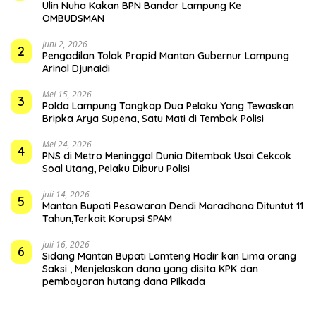
Ulin Nuha Kakan BPN Bandar Lampung Ke
OMBUDSMAN
Juni 2, 2026
2
Pengadilan Tolak Prapid Mantan Gubernur Lampung
Arinal Djunaidi
Mei 15, 2026
3
Polda Lampung Tangkap Dua Pelaku Yang Tewaskan
Bripka Arya Supena, Satu Mati di Tembak Polisi
Mei 24, 2026
4
PNS di Metro Meninggal Dunia Ditembak Usai Cekcok
Soal Utang, Pelaku Diburu Polisi
Juli 14, 2026
5
Mantan Bupati Pesawaran Dendi Maradhona Dituntut 11
Tahun,Terkait Korupsi SPAM
Juli 16, 2026
6
Sidang Mantan Bupati Lamteng Hadir kan Lima orang
Saksi , Menjelaskan dana yang disita KPK dan
pembayaran hutang dana Pilkada