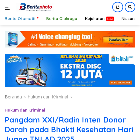
Berita Otomotif
Berita Olahraga
Kejahatan
Nissan
Langsung
ke
konten
Beranda
Hukum dan Kriminal
Hukum dan Kriminal
Pangdam XXI/Radin Inten Donor
Darah pada Bhakti Kesehatan Hari
Juang TNI AD 2025