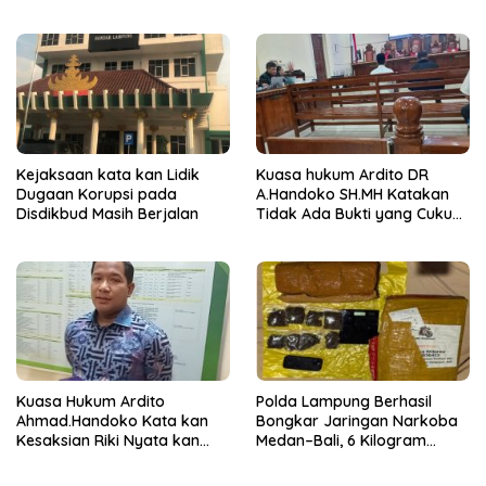
Tengah, Empat Terduga
Pelaku Diamankan
Kejaksaan kata kan Lidik
Kuasa hukum Ardito DR
Dugaan Korupsi pada
A.Handoko SH.MH Katakan
Disdikbud Masih Berjalan
Tidak Ada Bukti yang Cukup
Terkait Suap dan Gratifikasi
Kuasa Hukum Ardito
Polda Lampung Berhasil
Ahmad.Handoko Kata kan
Bongkar Jaringan Narkoba
Kesaksian Riki Nyata kan
Medan–Bali, 6 Kilogram
Tidak ada Keterlibatan Klien
Ganja Digagalkan
nya Terima Uang