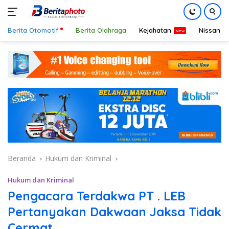
Berita Otomotif
Berita Olahraga
Kejahatan
Nissan
Langsung
ke
konten
Beranda
Hukum dan Kriminal
Hukum dan Kriminal
Pengacara Terdakwa PT . LEB
Pertanyakan Dakwaan Jaksa Tidak
Cermat