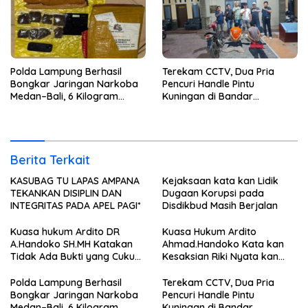
Polda Lampung Berhasil
Terekam CCTV, Dua Pria
Bongkar Jaringan Narkoba
Pencuri Handle Pintu
Medan–Bali, 6 Kilogram
Kuningan di Bandar
Ganja Digagalkan
Lampung Dibekuk
Berita Terkait
KASUBAG TU LAPAS AMPANA
Kejaksaan kata kan Lidik
TEKANKAN DISIPLIN DAN
Dugaan Korupsi pada
INTEGRITAS PADA APEL PAGI*
Disdikbud Masih Berjalan
Kuasa hukum Ardito DR
Kuasa Hukum Ardito
A.Handoko SH.MH Katakan
Ahmad.Handoko Kata kan
Tidak Ada Bukti yang Cukup
Kesaksian Riki Nyata kan
Terkait Suap dan Gratifikasi
Tidak ada Keterlibatan Klien
nya Terima Uang
Polda Lampung Berhasil
Terekam CCTV, Dua Pria
Bongkar Jaringan Narkoba
Pencuri Handle Pintu
Medan–Bali, 6 Kilogram
Kuningan di Bandar