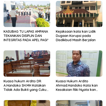
KASUBAG TU LAPAS AMPANA
Kejaksaan kata kan Lidik
TEKANKAN DISIPLIN DAN
Dugaan Korupsi pada
INTEGRITAS PADA APEL PAGI*
Disdikbud Masih Berjalan
Kuasa hukum Ardito DR
Kuasa Hukum Ardito
A.Handoko SH.MH Katakan
Ahmad.Handoko Kata kan
Tidak Ada Bukti yang Cukup
Kesaksian Riki Nyata kan
Terkait Suap dan Gratifikasi
Tidak ada Keterlibatan Klien
nya Terima Uang