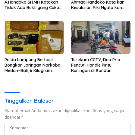
A.Handoko SH.MH Katakan
Ahmad.Handoko Kata kan
Tidak Ada Bukti yang Cukup
Kesaksian Riki Nyata kan
Terkait Suap dan Gratifikasi
Tidak ada Keterlibatan Klien
nya Terima Uang
Polda Lampung Berhasil
Terekam CCTV, Dua Pria
Bongkar Jaringan Narkoba
Pencuri Handle Pintu
Medan–Bali, 6 Kilogram
Kuningan di Bandar
Ganja Digagalkan
Lampung Dibekuk
Tinggalkan Balasan
Alamat email Anda tidak akan dipublikasikan.
Ruas yang wajib
ditandai
*