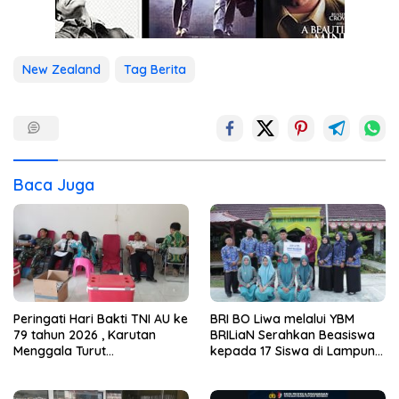
New Zealand
Tag Berita
Baca Juga
Peringati Hari Bakti TNI AU ke
BRI BO Liwa melalui YBM
79 tahun 2026 , Karutan
BRILiaN Serahkan Beasiswa
Menggala Turut
kepada 17 Siswa di Lampung
sertaBerpartisipasi dalam
Barat dan Pesisir Barat
kegiatan Donor Darah