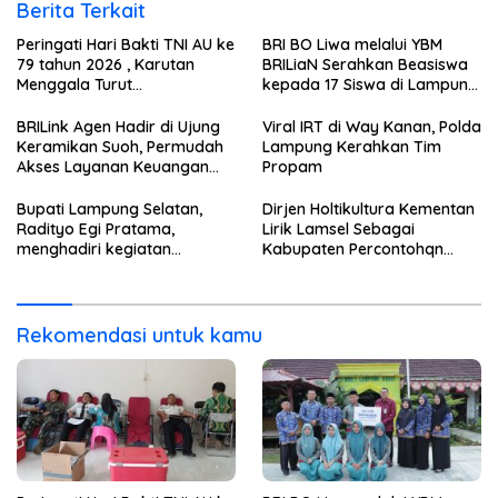
Berita Terkait
Peringati Hari Bakti TNI AU ke
BRI BO Liwa melalui YBM
79 tahun 2026 , Karutan
BRILiaN Serahkan Beasiswa
Menggala Turut
kepada 17 Siswa di Lampung
sertaBerpartisipasi dalam
Barat dan Pesisir Barat
kegiatan Donor Darah
BRILink Agen Hadir di Ujung
Viral IRT di Way Kanan, Polda
Keramikan Suoh, Permudah
Lampung Kerahkan Tim
Akses Layanan Keuangan
Propam
Masyarakat
Bupati Lampung Selatan,
Dirjen Holtikultura Kementan
Radityo Egi Pratama,
Lirik Lamsel Sebagai
menghadiri kegiatan
Kabupaten Percontohqn
halalbihalal masyarakat
Program Peningkatan
perantau Sumatra Bagian
Ekonomi
Selatan
Rekomendasi untuk kamu