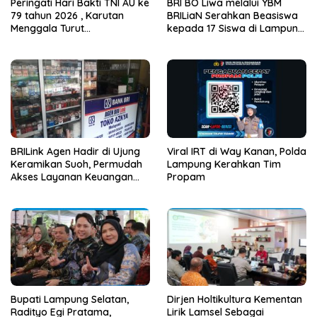
Peringati Hari Bakti TNI AU ke
BRI BO Liwa melalui YBM
79 tahun 2026 , Karutan
BRILiaN Serahkan Beasiswa
Menggala Turut
kepada 17 Siswa di Lampung
sertaBerpartisipasi dalam
Barat dan Pesisir Barat
kegiatan Donor Darah
BRILink Agen Hadir di Ujung
Viral IRT di Way Kanan, Polda
Keramikan Suoh, Permudah
Lampung Kerahkan Tim
Akses Layanan Keuangan
Propam
Masyarakat
Bupati Lampung Selatan,
Dirjen Holtikultura Kementan
Radityo Egi Pratama,
Lirik Lamsel Sebagai