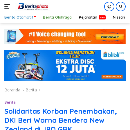
Berita Otomotif
Berita Olahraga
Kejahatan
Nissan
Langsung
ke
konten
Beranda
Berita
Berita
Solidaritas Korban Penembakan,
DKI Beri Warna Bendera New
Zealand di JPO GBK