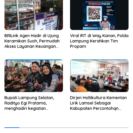
BRILink Agen Hadir di Ujung
Viral IRT di Way Kanan, Polda
Keramikan Suoh, Permudah
Lampung Kerahkan Tim
Akses Layanan Keuangan
Propam
Masyarakat
Bupati Lampung Selatan,
Dirjen Holtikultura Kementan
Radityo Egi Pratama,
Lirik Lamsel Sebagai
menghadiri kegiatan
Kabupaten Percontohqn
halalbihalal masyarakat
Program Peningkatan
perantau Sumatra Bagian
Ekonomi
Selatan