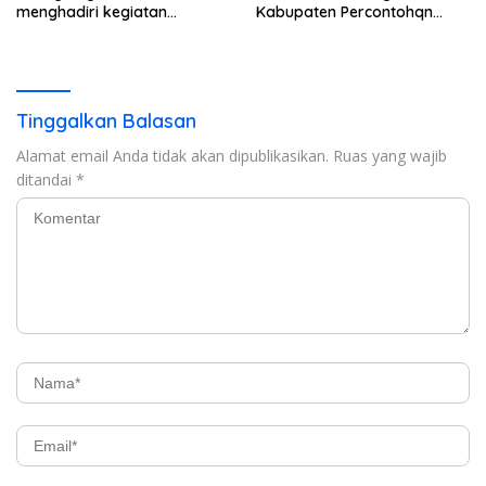
menghadiri kegiatan
Kabupaten Percontohqn
halalbihalal masyarakat
Program Peningkatan
perantau Sumatra Bagian
Ekonomi
Selatan
Tinggalkan Balasan
Alamat email Anda tidak akan dipublikasikan.
Ruas yang wajib
ditandai
*