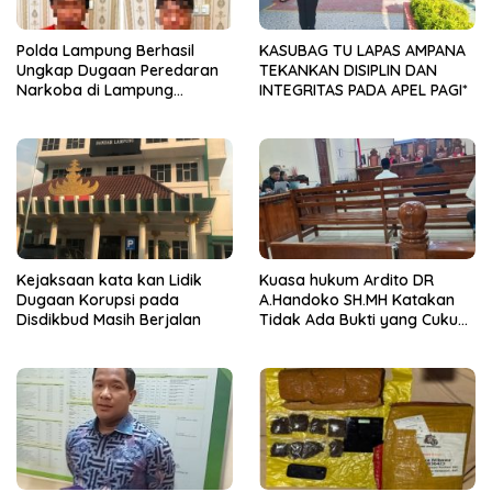
Polda Lampung Berhasil
KASUBAG TU LAPAS AMPANA
Ungkap Dugaan Peredaran
TEKANKAN DISIPLIN DAN
Narkoba di Lampung
INTEGRITAS PADA APEL PAGI*
Tengah, Empat Terduga
Pelaku Diamankan
Kejaksaan kata kan Lidik
Kuasa hukum Ardito DR
Dugaan Korupsi pada
A.Handoko SH.MH Katakan
Disdikbud Masih Berjalan
Tidak Ada Bukti yang Cukup
Terkait Suap dan Gratifikasi