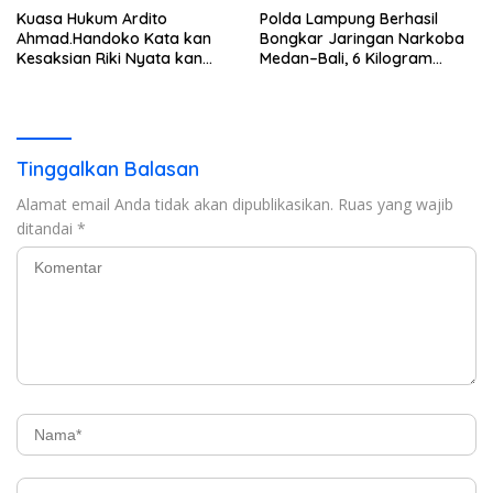
Kuasa Hukum Ardito
Polda Lampung Berhasil
Ahmad.Handoko Kata kan
Bongkar Jaringan Narkoba
Kesaksian Riki Nyata kan
Medan–Bali, 6 Kilogram
Tidak ada Keterlibatan Klien
Ganja Digagalkan
nya Terima Uang
Tinggalkan Balasan
Alamat email Anda tidak akan dipublikasikan.
Ruas yang wajib
ditandai
*