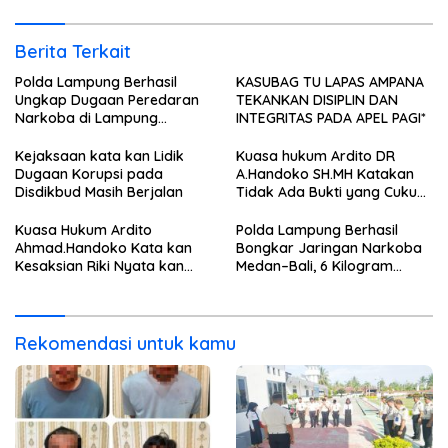
Berita Terkait
Polda Lampung Berhasil
KASUBAG TU LAPAS AMPANA
Ungkap Dugaan Peredaran
TEKANKAN DISIPLIN DAN
Narkoba di Lampung
INTEGRITAS PADA APEL PAGI*
Tengah, Empat Terduga
Pelaku Diamankan
Kejaksaan kata kan Lidik
Kuasa hukum Ardito DR
Dugaan Korupsi pada
A.Handoko SH.MH Katakan
Disdikbud Masih Berjalan
Tidak Ada Bukti yang Cukup
Terkait Suap dan Gratifikasi
Kuasa Hukum Ardito
Polda Lampung Berhasil
Ahmad.Handoko Kata kan
Bongkar Jaringan Narkoba
Kesaksian Riki Nyata kan
Medan–Bali, 6 Kilogram
Tidak ada Keterlibatan Klien
Ganja Digagalkan
nya Terima Uang
Rekomendasi untuk kamu