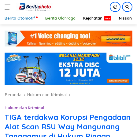
Berita Otomotif
Berita Olahraga
Kejahatan
Nissan
Langsung
ke
konten
Beranda
Hukum dan Kriminal
Hukum dan Kriminal
TIGA terdakwa Korupsi Pengadaan
Alat Scan RSU Way Mangunang
Tanggamus di Hukum Ringan