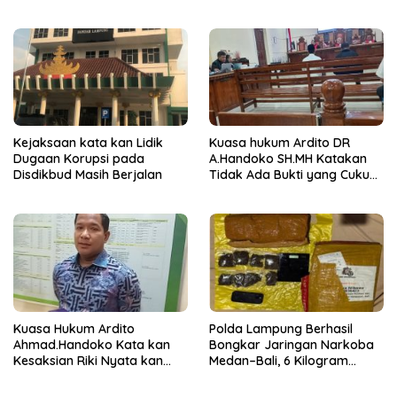
Tengah, Empat Terduga
Pelaku Diamankan
Kejaksaan kata kan Lidik
Kuasa hukum Ardito DR
Dugaan Korupsi pada
A.Handoko SH.MH Katakan
Disdikbud Masih Berjalan
Tidak Ada Bukti yang Cukup
Terkait Suap dan Gratifikasi
Kuasa Hukum Ardito
Polda Lampung Berhasil
Ahmad.Handoko Kata kan
Bongkar Jaringan Narkoba
Kesaksian Riki Nyata kan
Medan–Bali, 6 Kilogram
Tidak ada Keterlibatan Klien
Ganja Digagalkan
nya Terima Uang